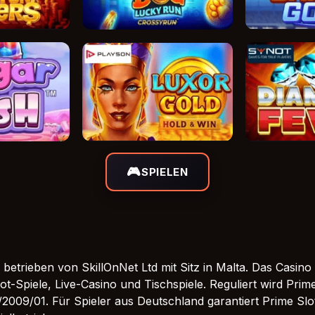
🎮
SPIELEN
 betrieben von SkillOnNet Ltd mit Sitz in Malta. Das Casino
ot-Spiele, Live-Casino und Tischspiele. Reguliert wird Pri
9/01. Für Spieler aus Deutschland garantiert Prime Slot