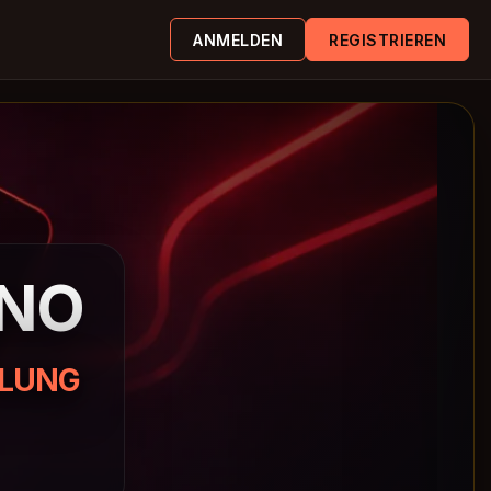
ANMELDEN
REGISTRIEREN
INO
HLUNG