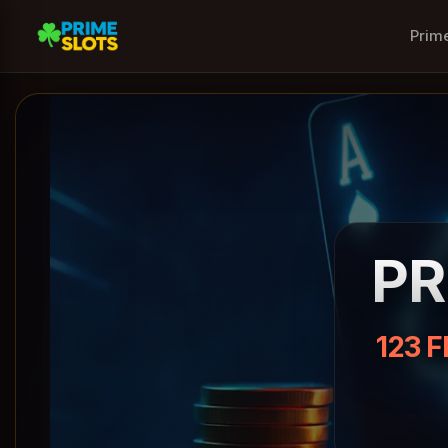
Prime
PR
123 