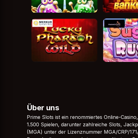
Über uns
Prime Slots ist ein renommiertes Online-Casino,
1.500 Spielen, darunter zahlreiche Slots, Jackp
(MGA) unter der Lizenznummer MGA/CRP/171/200