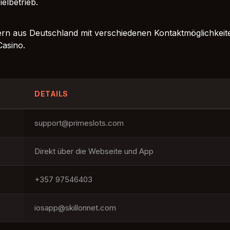
elbetrieb.
ern aus Deutschland mit verschiedenen Kontaktmöglichkei
Casino.
DETAILS
support@primeslots.com
Direkt über die Webseite und App
+357 97546403
iosapp@skillonnet.com