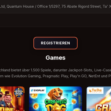
Ltd, Quantum House / Office 1/5297, 75 Abate Rigord Street, Ta' 
REGISTRIEREN
Games
chland bietet über 1.500 Spiele, darunter Jackpot-Slots, Live-Cas
rn wie Evolution Gaming, Pragmatic Play, Play'n GO, NetEnt und P