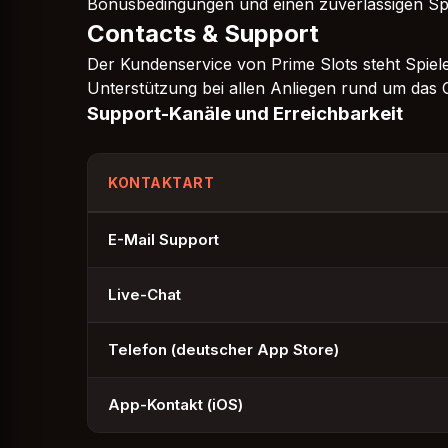
Bonusbedingungen und einen zuverlässigen Spi
Contacts & Support
Der Kundenservice von Prime Slots steht Spiel
Unterstützung bei allen Anliegen rund um das 
Support-Kanäle und Erreichbarkeit
KONTAKTART
E-Mail Support
Live-Chat
Telefon (deutscher App Store)
App-Kontakt (iOS)