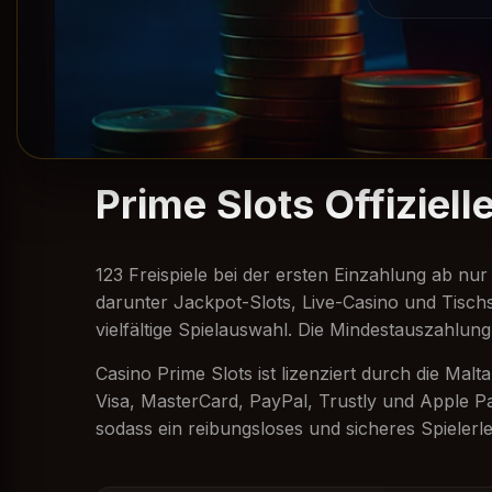
Prime Slots Offiziell
123 Freispiele bei der ersten Einzahlung ab nur
darunter Jackpot-Slots, Live-Casino und Tischs
vielfältige Spielauswahl. Die Mindestauszahlung
Casino Prime Slots ist lizenziert durch die M
Visa, MasterCard, PayPal, Trustly und Apple 
sodass ein reibungsloses und sicheres Spielerleb